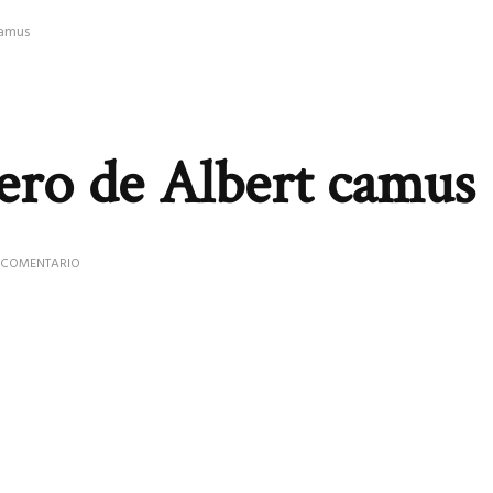
camus
jero de Albert camus
EN
 COMENTARIO
LIBRO
EL
EXTRANJERO
DE
ALBERT
CAMUS