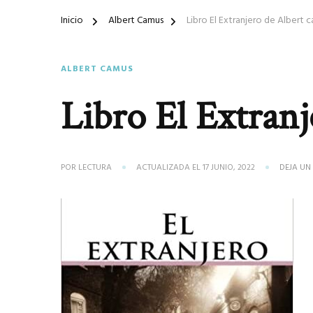
Inicio
Albert Camus
Libro El Extranjero de Albert 
ALBERT CAMUS
Libro El Extran
POR
LECTURA
ACTUALIZADA EL
17 JUNIO, 2022
DEJA UN