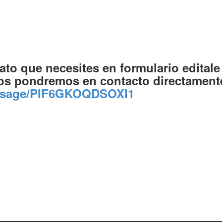
mato que necesites en formulario edital
 nos pondremos en contacto directamen
essage/PIF6GKOQDSOXI1