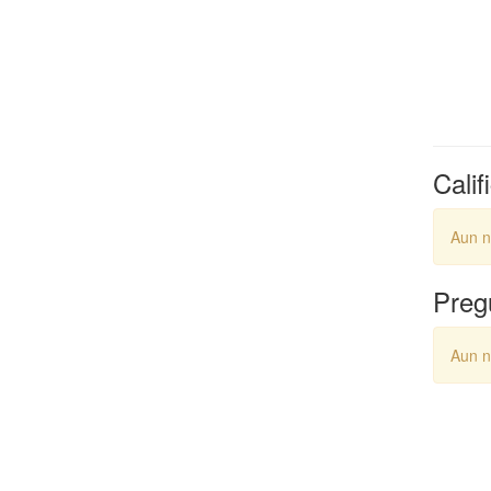
Calif
Aun n
Preg
Aun n