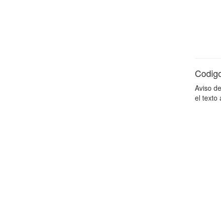
Codig
Aviso d
el texto