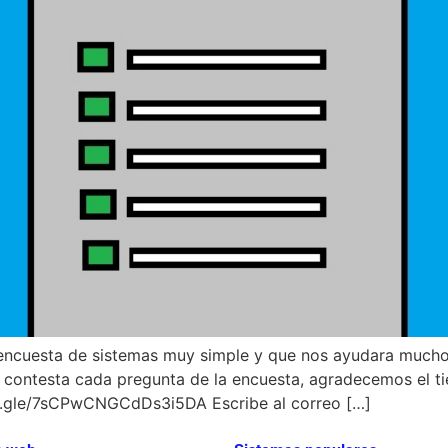
na encuesta de sistemas muy simple y que nos ayudara much
o contesta cada pregunta de la encuesta, agradecemos el t
rms.gle/7sCPwCNGCdDs3i5DA Escribe al correo […]