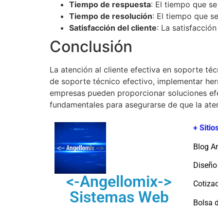
Tiempo de respuesta
: El tiempo que se
Tiempo de resolución
: El tiempo que se
Satisfacción del cliente
: La satisfacción
Conclusión
La atención al cliente efectiva en soporte té
de soporte técnico efectivo, implementar herr
empresas pueden proporcionar soluciones efec
fundamentales para asegurarse de que la atenc
+ Siti
Blog A
Diseño
<-Angellomix->
Cotizac
Sistemas Web
Bolsa 